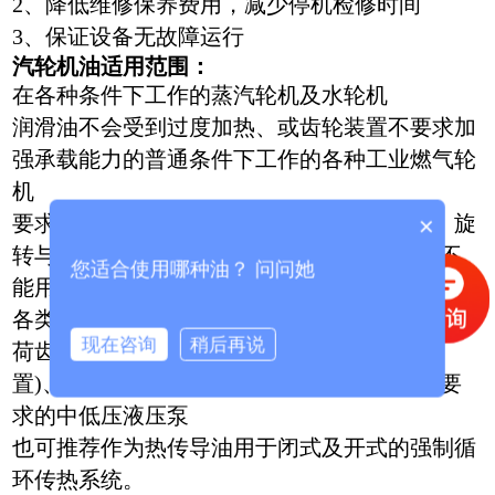
2、降低维修保养费用，减少停机检修时间
3、保证设备无故障运行
汽轮机油适用范围
：
在各种条件下工作的蒸汽轮机及水轮机
润滑油不会受到过度加热、或齿轮装置不要求加
强承载能力的普通条件下工作的各种工业燃气轮
机
要求采用防锈、抗氧化润滑油的各种离心式、旋
×
转与往复式压缩机、涡轮鼓风机和离心泵(但不
您适合使用哪种油？ 问问她
能用于吸气空气压缩机)
各类滚动轴承的油浴式及循环式润滑系统、轻载
现在咨询
稍后再说
荷齿轮装置、真空泵、机床(包括电脑控制装
置)、输送机、电动机及对抗磨损特性无特殊要
求的中低压液压泵
也可推荐作为热传导油用于闭式及开式的强制循
环传热系统。